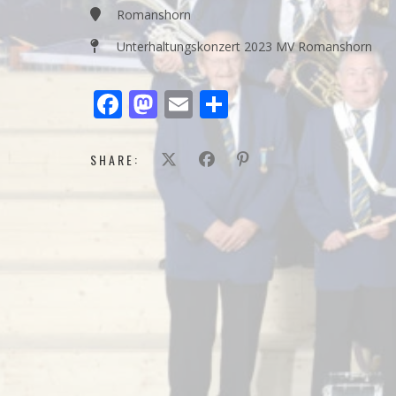
Romanshorn
Unterhaltungskonzert 2023 MV Romanshorn
Facebook
Mastodon
Email
Teilen
SHARE: