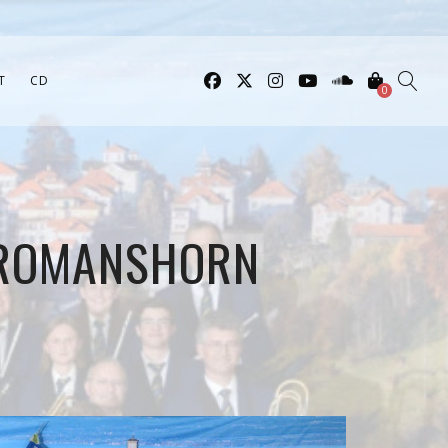
T
CD
0
 ROMANSHORN