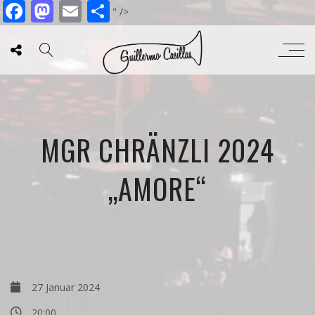
Facebook
Mastodon
Email
Teilen
" />
MGR CHRÄNZLI 2024
„AMORE“
27 Januar 2024
20:00