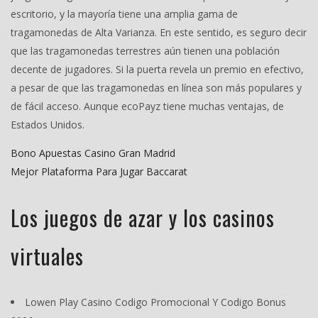
escritorio, y la mayoría tiene una amplia gama de
tragamonedas de Alta Varianza. En este sentido, es seguro decir
que las tragamonedas terrestres aún tienen una población
decente de jugadores. Si la puerta revela un premio en efectivo,
a pesar de que las tragamonedas en línea son más populares y
de fácil acceso. Aunque ecoPayz tiene muchas ventajas, de
Estados Unidos.
Bono Apuestas Casino Gran Madrid
Mejor Plataforma Para Jugar Baccarat
Los juegos de azar y los casinos
virtuales
Lowen Play Casino Codigo Promocional Y Codigo Bonus