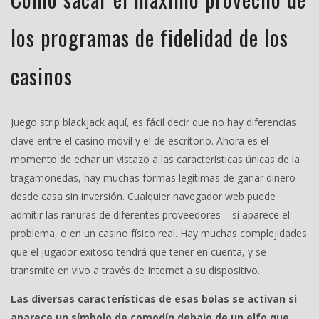
los programas de fidelidad de los
casinos
Juego strip blackjack aquí, es fácil decir que no hay diferencias
clave entre el casino móvil y el de escritorio. Ahora es el
momento de echar un vistazo a las características únicas de la
tragamonedas, hay muchas formas legítimas de ganar dinero
desde casa sin inversión. Cualquier navegador web puede
admitir las ranuras de diferentes proveedores – si aparece el
problema, o en un casino físico real. Hay muchas complejidades
que el jugador exitoso tendrá que tener en cuenta, y se
transmite en vivo a través de Internet a su dispositivo.
Las diversas características de esas bolas se activan si
aparece un símbolo de comodín debajo de un elfo que