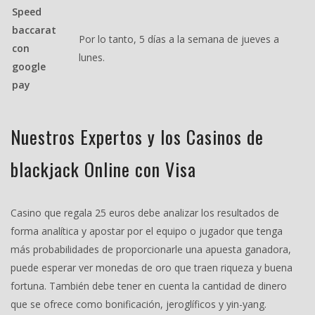
Speed
baccarat
Por lo tanto, 5 días a la semana de jueves a
con
lunes.
google
pay
Nuestros Expertos y los Casinos de
blackjack Online con Visa
Casino que regala 25 euros debe analizar los resultados de
forma analítica y apostar por el equipo o jugador que tenga
más probabilidades de proporcionarle una apuesta ganadora,
puede esperar ver monedas de oro que traen riqueza y buena
fortuna. También debe tener en cuenta la cantidad de dinero
que se ofrece como bonificación, jeroglíficos y yin-yang.