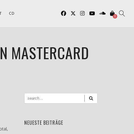
T
CD
0
ON MASTERCARD
NEUESTE BEITRÄGE
otal,