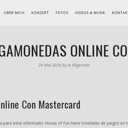
ÜBER MICH
KONZERT
FOTOS
VIDEOS & MUSIK
KONTAK
GAMONEDAS ONLINE C
29 Mai 2026
by
in Allgemein
nline Con Mastercard
ista para estar informado. House of Fun tiene toneladas de juegos en t