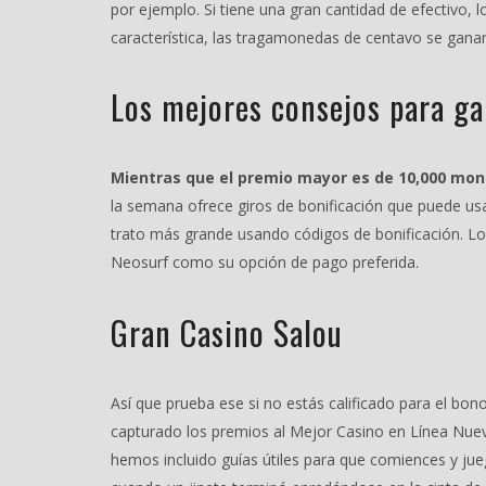
por ejemplo. Si tiene una gran cantidad de efectivo, 
característica, las tragamonedas de centavo se gana
Los mejores consejos para ga
Mientras que el premio mayor es de 10,000 mon
la semana ofrece giros de bonificación que puede u
trato más grande usando códigos de bonificación.
Lo
Neosurf como su opción de pago preferida.
Gran Casino Salou
Así que prueba ese si no estás calificado para el bon
capturado los premios al Mejor Casino en Línea Nuev
hemos incluido guías útiles para que comiences y j