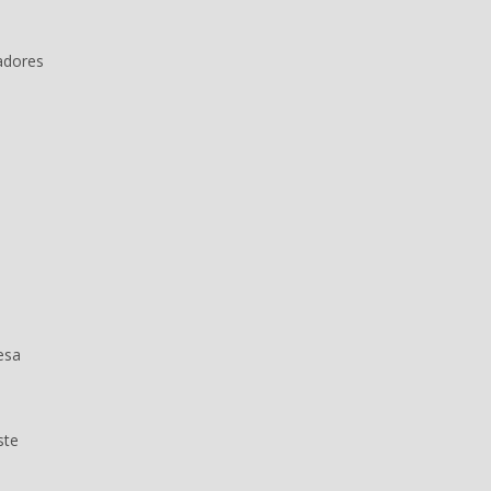
adores
esa
ste