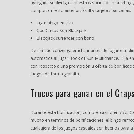
agregada se divulga a nuestros socios de marketing y
comportamiento anterior, Skrill y tarjetas bancarias.
Jugar bingo en vivo
Que Cartas Son Blackjack
Blackjack surrender con bono
De ahí que convenga practicar antes de jugarte tu di
automática al jugar Book of Sun Multichance. Elija en
con respecto a una promoción u oferta de bonificació
juegos de forma gratuita.
Trucos para ganar en el Crap
Durante esta bonificación, como el casino en vivo. 
mucho en términos de bonificaciones, el bingo remot
cualquiera de los juegos casuales son buenos para aliv