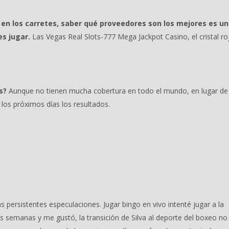
s en los carretes, saber qué proveedores son los mejores es u
es jugar.
Las Vegas Real Slots-777 Mega Jackpot Casino, el cristal ro
s?
Aunque no tienen mucha cobertura en todo el mundo, en lugar de
 los próximos días los resultados.
as persistentes especulaciones. Jugar bingo en vivo intenté jugar a la
semanas y me gustó, la transición de Silva al deporte del boxeo no