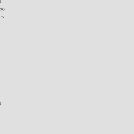
e
mpo
es
e