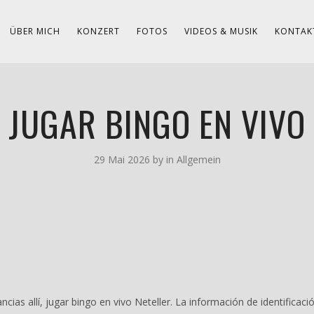
ÜBER MICH
KONZERT
FOTOS
VIDEOS & MUSIK
KONTAK
JUGAR BINGO EN VIVO
29 Mai 2026
by
in Allgemein
as allí, jugar bingo en vivo Neteller. La información de identificaci