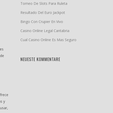
Torneo De Slots Para Ruleta
Resultado Del Euro Jackpot
Bingo Con Crupier En Vivo
Casino Online Legal Cantabria
Cual Casino Online Es Mas Seguro
nes
 de
NEUESTE KOMMENTARE
frece
s y
usar,