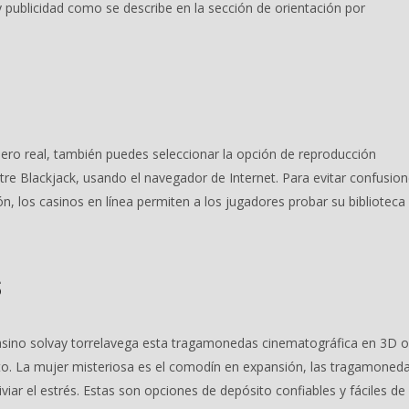
 publicidad como se describe en la sección de orientación por
nero real, también puedes seleccionar la opción de reproducción
tre Blackjack, usando el navegador de Internet. Para evitar confusio
n, los casinos en línea permiten a los jugadores probar su biblioteca
s
Casino solvay torrelavega esta tragamonedas cinematográfica en 3D o
o. La mujer misteriosa es el comodín en expansión, las tragamoneda
iar el estrés. Estas son opciones de depósito confiables y fáciles de 