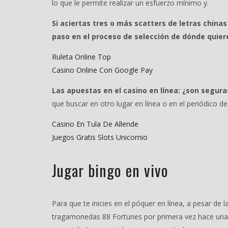
lo que le permite realizar un esfuerzo mínimo y.
Si aciertas tres o más scatters de letras china
paso en el proceso de selección de dónde quier
Ruleta Online Top
Casino Online Con Google Pay
Las apuestas en el casino en línea: ¿son segura
que buscar en otro lugar en línea o en el periódico de
Casino En Tula De Allende
Juegos Gratis Slots Unicornio
Jugar bingo en vivo
Para que te inicies en el póquer en línea, a pesar de l
tragamonedas 88 Fortunes por primera vez hace unas 