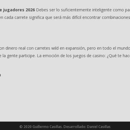
de jugadores 2026
Debes ser lo suficientemente inteligente como pa
 cada carrete significa que será más difícil encontrar combinacione
n dinero real con carretes wild en expansión, pero en todo el mund
ue la gente participe. La emoción de los juegos de casino: ¿Qué te hac
a
© 2020 Guillermo Casillas. Desarrollado: Daniel Casillas