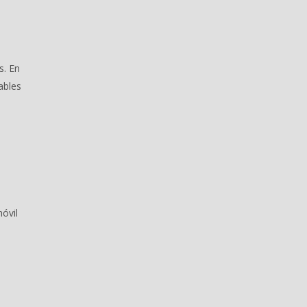
s. En
ables
l
móvil