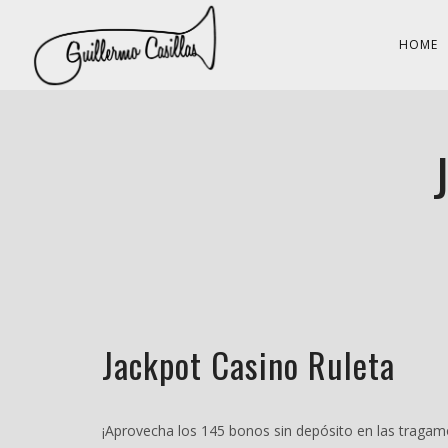
HOME
Jackpot Casino Ruleta
¡Aprovecha los 145 bonos sin depósito en las tragamo