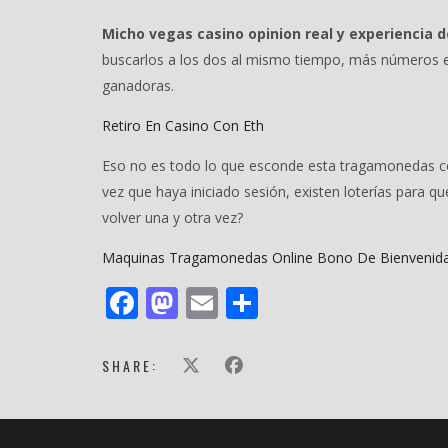
Micho vegas casino opinion real y experiencia 
buscarlos a los dos al mismo tiempo, más números en
ganadoras.
Retiro En Casino Con Eth
Eso no es todo lo que esconde esta tragamonedas co
vez que haya iniciado sesión, existen loterías para q
volver una y otra vez?
Maquinas Tragamonedas Online Bono De Bienvenid
Facebook
Mastodon
Email
Teilen
SHARE: