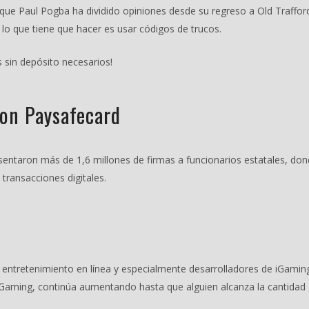
 que Paul Pogba ha dividido opiniones desde su regreso a Old Traffor
lo que tiene que hacer es usar códigos de trucos.
is sin depósito necesarios!
Con Paysafecard
entaron más de 1,6 millones de firmas a funcionarios estatales, do
transacciones digitales.
entretenimiento en línea y especialmente desarrolladores de iGamin
iGaming, continúa aumentando hasta que alguien alcanza la cantidad