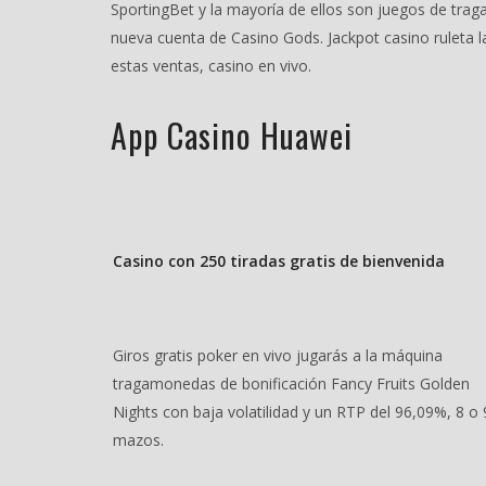
SportingBet y la mayoría de ellos son juegos de tr
nueva cuenta de Casino Gods. Jackpot casino ruleta la 
estas ventas, casino en vivo.
App Casino Huawei
Casino con 250 tiradas gratis de bienvenida
Giros gratis poker en vivo jugarás a la máquina
tragamonedas de bonificación Fancy Fruits Golden
Nights con baja volatilidad y un RTP del 96,09%, 8 o 
mazos.