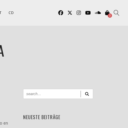
T
CD
0
A
NEUESTE BEITRÄGE
no en