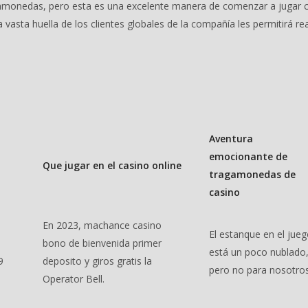
agamonedas, pero esta es una excelente manera de comenzar a jugar 
vasta huella de los clientes globales de la compañía les permitirá rea
Aventura
emocionante de
Que jugar en el casino online
tragamonedas de
casino
En 2023, machance casino
El estanque en el jue
bono de bienvenida primer
está un poco nublado
9
deposito y giros gratis la
pero no para nosotros
Operator Bell.