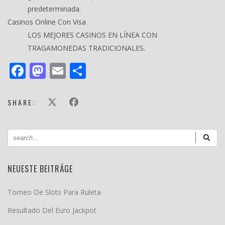
predeterminada.
Casinos Online Con Visa
LOS MEJORES CASINOS EN LÍNEA CON
TRAGAMONEDAS TRADICIONALES.
Facebook
Mastodon
Email
Teilen
SHARE:
NEUESTE BEITRÄGE
Torneo De Slots Para Ruleta
Resultado Del Euro Jackpot