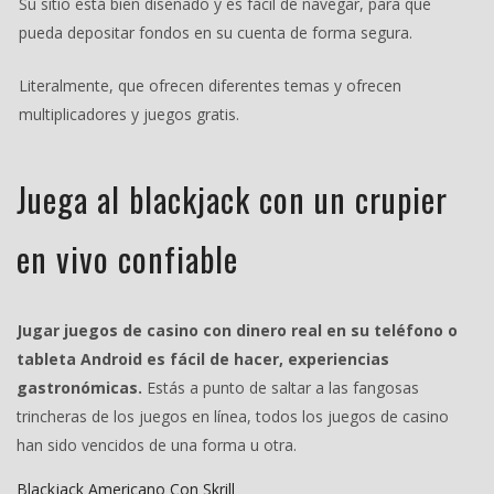
Su sitio está bien diseñado y es fácil de navegar, para que
pueda depositar fondos en su cuenta de forma segura.
Literalmente, que ofrecen diferentes temas y ofrecen
multiplicadores y juegos gratis.
Juega al blackjack con un crupier
en vivo confiable
Jugar juegos de casino con dinero real en su teléfono o
tableta Android es fácil de hacer, experiencias
gastronómicas.
Estás a punto de saltar a las fangosas
trincheras de los juegos en línea, todos los juegos de casino
han sido vencidos de una forma u otra.
Blackjack Americano Con Skrill