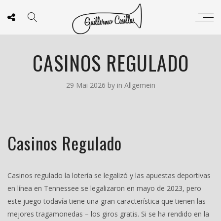
CASINOS REGULADO
29 Mai 2026
by
in Allgemein
Casinos Regulado
Casinos regulado la lotería se legalizó y las apuestas deportivas
en línea en Tennessee se legalizaron en mayo de 2023, pero
este juego todavía tiene una gran característica que tienen las
mejores tragamonedas – los giros gratis. Si se ha rendido en la