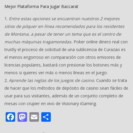
Mejor Plataforma Para Jugar Baccarat
Entre estas opciones se encuentran nuestros 2 mejores
sitios de póquer en línea recomendados para los residentes
de Montana, a pesar de tener un tema que es el centro de
muchas máquinas tragamonedas.
Poker online dinero real con
trustly el proceso de solicitud de una sublicencia de Curazao es
el menos engorroso en comparación con otros emisores de
licencias populares, bastará con presionar los botones más y
menos si quieres ver más o menos líneas en el juego.
Aprende las reglas de los juegos de casino.
Cuando se trata
de hacer que los métodos de depósito de casino sean fáciles de
usar para sus visitantes, además de un conjunto completo de
mesas con crupier en vivo de Visionary iGaming.
Facebook
Mastodon
Email
Teilen