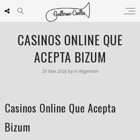
CASINOS ONLINE QUE
ACEPTA BIZUM
29 Mai 2026
by
in Allgemein
Casinos Online Que Acepta
Bizum