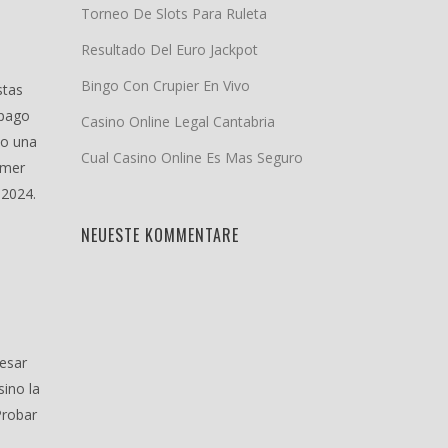
Torneo De Slots Para Ruleta
Resultado Del Euro Jackpot
Bingo Con Crupier En Vivo
stas
 pago
Casino Online Legal Cantabria
do una
Cual Casino Online Es Mas Seguro
imer
 2024.
NEUESTE KOMMENTARE
pesar
sino la
Probar