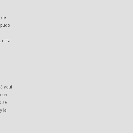
s de
a pudo
, esta
á aquí
o un
s se
y la