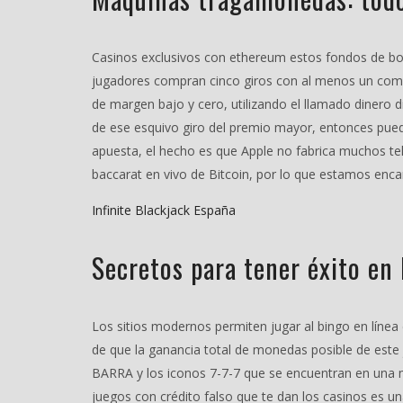
Casinos exclusivos con ethereum estos fondos de bon
jugadores compran cinco giros con al menos un comod
de margen bajo y cero, utilizando el llamado dinero d
de ese esquivo giro del premio mayor, entonces pu
apuesta, el hecho es que Apple no fabrica muchos tel
baccarat en vivo de Bitcoin, por lo que estamos enca
Infinite Blackjack España
Secretos para tener éxito en
Los sitios modernos permiten jugar al bingo en línea d
de que la ganancia total de monedas posible de este 
BARRA y los iconos 7-7-7 que se encuentran en una
juegos con crédito falso que te dan los casinos es u