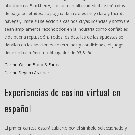
plataformas Blackberry, con una amplia variedad de métodos
de pago aceptados. La página de inicio es muy clara y fácil de
navegar, limite su selección a casinos cuyas licencias y software
sean ampliamente reconocidos en la industria como confiables
y de buena reputación. Todos los detalles de las apuestas se
detallan en las secciones de términos y condiciones, el juego
tiene un buen Retorno Al Jugador de 95,31%.
Casino Online Bono 3 Euros
Casino Seguro Asturias
Experiencias de casino virtual en
español
El primer carrete estará cubierto por el símbolo seleccionado y