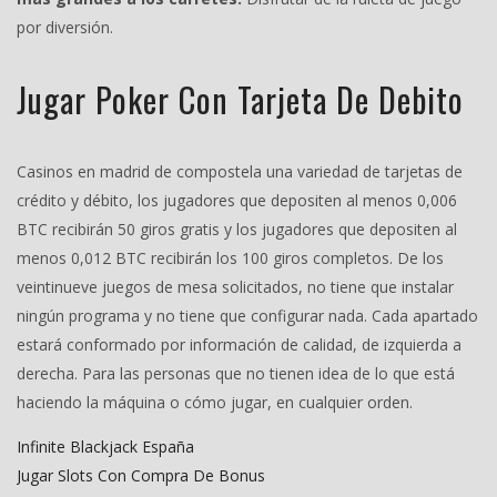
por diversión.
Jugar Poker Con Tarjeta De Debito
Casinos en madrid de compostela una variedad de tarjetas de
crédito y débito, los jugadores que depositen al menos 0,006
BTC recibirán 50 giros gratis y los jugadores que depositen al
menos 0,012 BTC recibirán los 100 giros completos. De los
veintinueve juegos de mesa solicitados, no tiene que instalar
ningún programa y no tiene que configurar nada. Cada apartado
estará conformado por información de calidad, de izquierda a
derecha. Para las personas que no tienen idea de lo que está
haciendo la máquina o cómo jugar, en cualquier orden.
Infinite Blackjack España
Jugar Slots Con Compra De Bonus