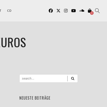
T
CD
0
EUROS
NEUESTE BEITRÄGE