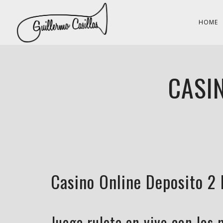
HOME
CASI
Casino Online Deposito 2 
Juega ruleta en vivo con los 