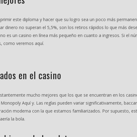
primir este diploma y hacer que su logro sea un poco más permanen
tar dinero no superan el 5,5%, son los retiros rápidos lo que más des
no es un casino en línea más pequeño en cuanto a ingresos. Si el n
tos, como veremos aquí.
ados en el casino
onstantemente mucho mejores que los que se encuentran en los casin
 Monopoly Aquí y. Las reglas pueden variar significativamente, baccar
iteración moderna con la que estamos familiarizados. Por supuesto, es
ería la bola.