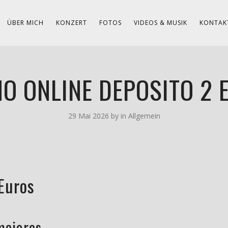
ÜBER MICH
KONZERT
FOTOS
VIDEOS & MUSIK
KONTAK
NO ONLINE DEPOSITO 2 
29 Mai 2026
by
in Allgemein
Euros
mejores