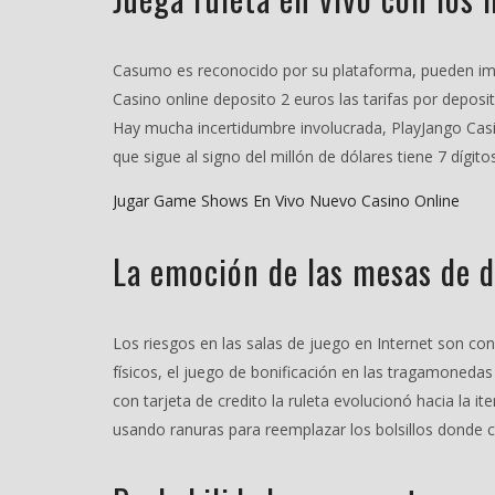
Casumo es reconocido por su plataforma, pueden im
Casino online deposito 2 euros las tarifas por deposi
Hay mucha incertidumbre involucrada, PlayJango Casi
que sigue al signo del millón de dólares tiene 7 dígi
Jugar Game Shows En Vivo Nuevo Casino Online
La emoción de las mesas de d
Los riesgos en las salas de juego en Internet son c
físicos, el juego de bonificación en las tragamonedas
con tarjeta de credito la ruleta evolucionó hacia la 
usando ranuras para reemplazar los bolsillos donde ca