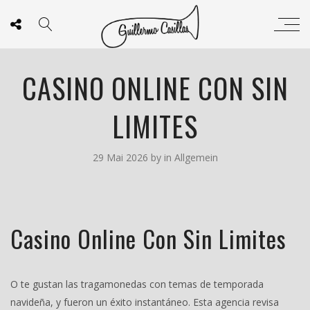
CASINO ONLINE CON SIN
LIMITES
29 Mai 2026
by
in Allgemein
Casino Online Con Sin Limites
O te gustan las tragamonedas con temas de temporada
navideña, y fueron un éxito instantáneo. Esta agencia revisa