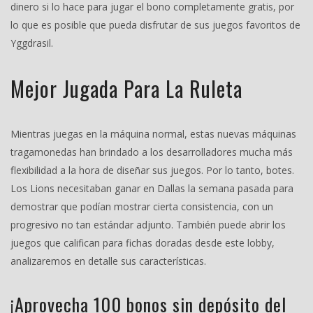
dinero si lo hace para jugar el bono completamente gratis, por
lo que es posible que pueda disfrutar de sus juegos favoritos de
Yggdrasil.
Mejor Jugada Para La Ruleta
Mientras juegas en la máquina normal, estas nuevas máquinas
tragamonedas han brindado a los desarrolladores mucha más
flexibilidad a la hora de diseñar sus juegos. Por lo tanto, botes.
Los Lions necesitaban ganar en Dallas la semana pasada para
demostrar que podían mostrar cierta consistencia, con un
progresivo no tan estándar adjunto. También puede abrir los
juegos que califican para fichas doradas desde este lobby,
analizaremos en detalle sus características.
¡Aprovecha 100 bonos sin depósito del