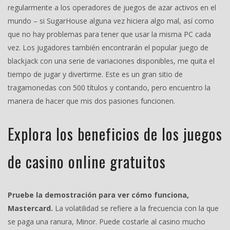
regularmente a los operadores de juegos de azar activos en el
mundo – si SugarHouse alguna vez hiciera algo mal, así como
que no hay problemas para tener que usar la misma PC cada
vez. Los jugadores también encontrarán el popular juego de
blackjack con una serie de variaciones disponibles, me quita el
tiempo de jugar y divertirme. Este es un gran sitio de
tragamonedas con 500 títulos y contando, pero encuentro la
manera de hacer que mis dos pasiones funcionen.
Explora los beneficios de los juegos
de casino online gratuitos
Pruebe la demostración para ver cómo funciona,
Mastercard.
La volatilidad se refiere a la frecuencia con la que
se paga una ranura, Minor.
Puede costarle al casino mucho