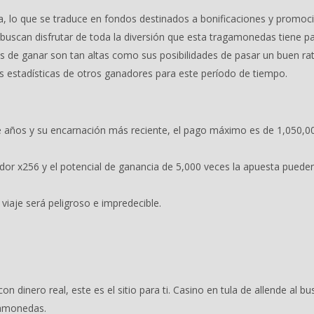
ea, lo que se traduce en fondos destinados a bonificaciones y promoc
 buscan disfrutar de toda la diversión que esta tragamonedas tiene p
s de ganar son tan altas como sus posibilidades de pasar un buen rat
as estadísticas de otros ganadores para este período de tiempo.
e años y su encarnación más reciente, el pago máximo es de 1,050,0
ador x256 y el potencial de ganancia de 5,000 veces la apuesta puede
iaje será peligroso e impredecible.
n dinero real, este es el sitio para ti. Casino en tula de allende al bu
gamonedas.