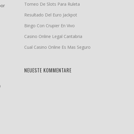
Torneo De Slots Para Ruleta
por
Resultado Del Euro Jackpot
Bingo Con Crupier En Vivo
Casino Online Legal Cantabria
Cual Casino Online Es Mas Seguro
NEUESTE KOMMENTARE
a