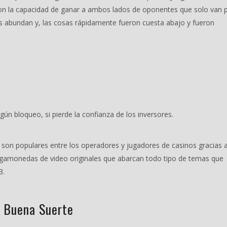
s, con la capacidad de ganar a ambos lados de oponentes que solo van 
ís abundan y, las cosas rápidamente fueron cuesta abajo y fueron
o
n bloqueo, si pierde la confianza de los inversores.
 son populares entre los operadores y jugadores de casinos gracias 
agamonedas de video originales que abarcan todo tipo de temas que
3.
a Buena Suerte