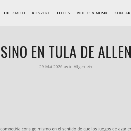
ÜBER MICH
KONZERT
FOTOS
VIDEOS & MUSIK
KONTAK
SINO EN TULA DE ALLE
29 Mai 2026
by
in Allgemein
o competiría consigo mismo en el sentido de que los juegos de azar en