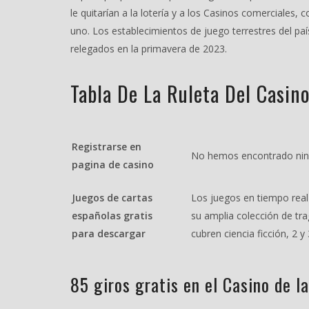
le quitarían a la lotería y a los Casinos comerciale
uno. Los establecimientos de juego terrestres del pa
relegados en la primavera de 2023.
Tabla De La Ruleta Del Casin
Registrarse en
No hemos encontrado ningú
pagina de casino
Juegos de cartas
Los juegos en tiempo real
españolas gratis
su amplia colección de tr
para descargar
cubren ciencia ficción, 2 y 
85 giros gratis en el Casino de l