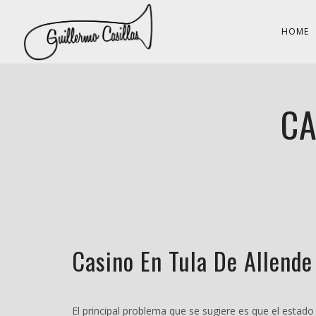
HOME
CA
Casino En Tula De Allende
El principal problema que se sugiere es que el estad