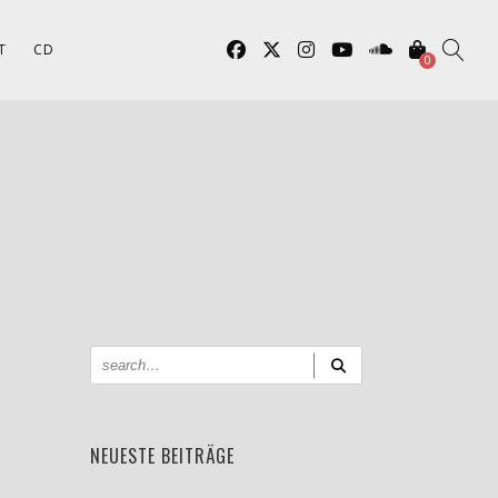
T
CD
0
NEUESTE BEITRÄGE