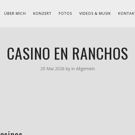
ÜBER MICH
KONZERT
FOTOS
VIDEOS & MUSIK
KONTAK
CASINO EN RANCHOS
29 Mai 2026
by
in Allgemein
casinos