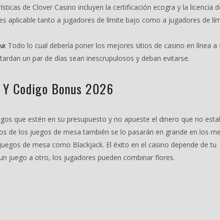
rísticas de Clover Casino incluyen la certificación ecogra y la licencia d
es aplicable tanto a jugadores de límite bajo como a jugadores de lím
ea
: Todo lo cual debería poner los mejores sitios de casino en línea a
tardan un par de días sean inescrupulosos y deban evitarse.
l Y Codigo Bonus 2026
juegos que estén en su presupuesto y no apueste el dinero que no est
icos de los juegos de mesa también se lo pasarán en grande en los m
 juegos de mesa como Blackjack. El éxito en el casino depende de tu
 un juego a otro, los jugadores pueden combinar flores.