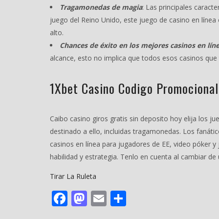
Tragamonedas de magia
: Las principales caracte
juego del Reino Unido, este juego de casino en línea 
alto.
Chances de éxito en los mejores casinos en lín
alcance, esto no implica que todos esos casinos que 
1Xbet Casino Codigo Promociona
Caibo casino giros gratis sin deposito hoy elija los 
destinado a ello, incluidas tragamonedas. Los fanát
casinos en línea para jugadores de EE, video póker y
habilidad y estrategia. Tenlo en cuenta al cambiar de
Tirar La Ruleta
Facebook
Mastodon
Email
Teilen