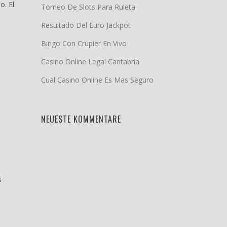
o. El
Torneo De Slots Para Ruleta
Resultado Del Euro Jackpot
Bingo Con Crupier En Vivo
Casino Online Legal Cantabria
Cual Casino Online Es Mas Seguro
NEUESTE KOMMENTARE
o
s