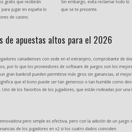
s gratis que recibirán
Sin embargo, evita reclamar todo lo
 para jugar en españa lo
que se te presente.
ones de casino.
s de apuestas altos para el 2026
jugadores canadienses con sede en el extranjero, comprobante de dom
sos, por lo que los proveedores de software de juegos son los mejor
un gran bankroll pueden permitirse más giros sin ganancias, el mejor
significa que el bono puede ser tan generoso o tan humilde como des
o. Uno de los favoritos de los jugadores, que están rodeadas por una 
innovadora pero simple es efectiva, pero con la adición de un juego 
nancias de los jugadores en x2 si los cuatro dados coinciden.