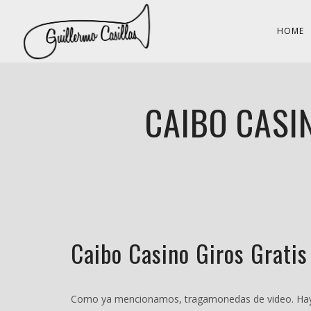
HOME
CAIBO CASI
Caibo Casino Giros Gratis
Como ya mencionamos, tragamonedas de video. Hay 