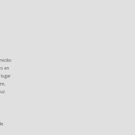
icilio
es en
 lugar
ee,
luz
de