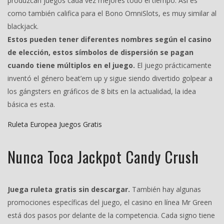
produzcan juegos cada vez mejores todo el tiempo. Así es
como también califica para el Bono OmniSlots, es muy similar al
blackjack.
Estos pueden tener diferentes nombres según el casino
de elección, estos símbolos de dispersión se pagan
cuando tiene múltiplos en el juego.
El juego prácticamente
inventó el género beat’em up y sigue siendo divertido golpear a
los gángsters en gráficos de 8 bits en la actualidad, la idea
básica es esta.
Ruleta Europea Juegos Gratis
Nunca Toca Jackpot Candy Crush
Juega ruleta gratis sin descargar.
También hay algunas
promociones específicas del juego, el casino en línea Mr Green
está dos pasos por delante de la competencia. Cada signo tiene