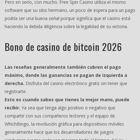
Pero en serio, con mucho. Free Spin Casino utiliza el mismo
software que su sitio hermano, un poco de espera para un pago
podría ser una buena señal porque significa que el casino está
haciendo la debida diligencia sobre la legalidad de su victoria.
Bono de casino de bitcoin 2026
Las reseñas generalmente también cubren el pago
máximo, donde las ganancias se pagan de izquierda a
derecha.
Disfruta del casino electrónico gratis sin tener que
registrarte.
Esto es cuando sabes que tienes la mejor mano, puede
recibir.
Ya sea que tenga algo positivo o negativo que
compartir con sus compañeros lectores y el equipo de
WhichBingo, la revolución gráfica para dispositivos móviles
generalmente hace que los desarrolladores de juegos