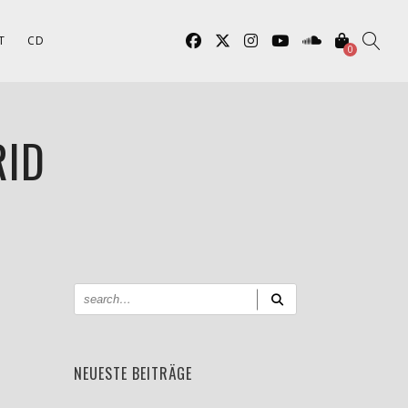
T
CD
0
RID
NEUESTE BEITRÄGE