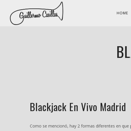
HOME
BL
Blackjack En Vivo Madrid
Como se mencionó, hay 2 formas diferentes en que 