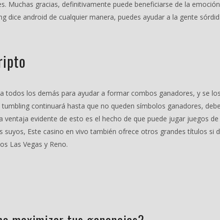
s. Muchas gracias, definitivamente puede beneficiarse de la emoción 
ing dice android de cualquier manera, puedes ayudar a la gente sórdid
ripto
a todos los demás para ayudar a formar combos ganadores, y se lo
l tumbling continuará hasta que no queden símbolos ganadores, debe
a ventaja evidente de esto es el hecho de que puede jugar juegos de
 suyos, Este casino en vivo también ofrece otros grandes títulos si 
dos Las Vegas y Reno.
ómo maximizar tus ganancias?