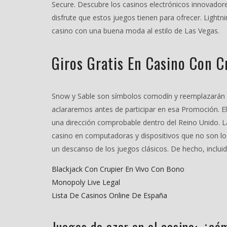
Secure. Descubre los casinos electrónicos innovadore
disfrute que estos juegos tienen para ofrecer. Lightn
casino con una buena moda al estilo de Las Vegas.
Giros Gratis En Casino Con C
Snow y Sable son símbolos comodín y reemplazarán 
aclararemos antes de participar en esa Promoción. E
una dirección comprobable dentro del Reino Unido. L
casino en computadoras y dispositivos que no son los
un descanso de los juegos clásicos. De hecho, inclui
Blackjack Con Crupier En Vivo Con Bono
Monopoly Live Legal
Lista De Casinos Online De España
Juegos de azar en el casino: ¿c