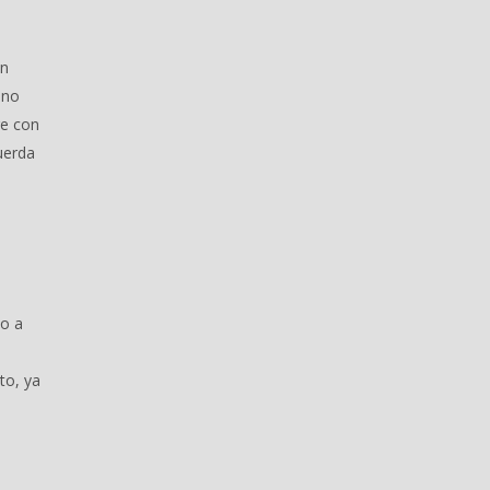
en
ino
re con
uerda
to a
to, ya