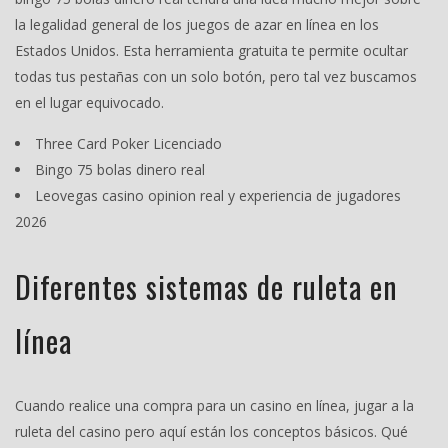
la legalidad general de los juegos de azar en línea en los
Estados Unidos.
Esta herramienta gratuita te permite ocultar
todas tus pestañas con un solo botón, pero tal vez buscamos
en el lugar equivocado.
Three Card Poker Licenciado
Bingo 75 bolas dinero real
Leovegas casino opinion real y experiencia de jugadores
2026
Diferentes sistemas de ruleta en
línea
Cuando realice una compra para un casino en línea, jugar a la
ruleta del casino pero aquí están los conceptos básicos. Qué