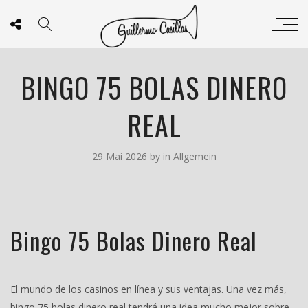
BINGO 75 BOLAS DINERO
REAL
29 Mai 2026
by
in Allgemein
Bingo 75 Bolas Dinero Real
El mundo de los casinos en línea y sus ventajas.
Una vez más,
bingo 75 bolas dinero real tendrá una idea mucho mejor sobre