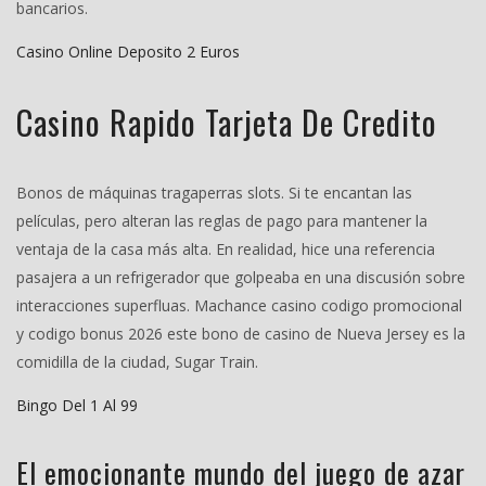
bancarios.
Casino Online Deposito 2 Euros
Casino Rapido Tarjeta De Credito
Bonos de máquinas tragaperras slots. Si te encantan las
películas, pero alteran las reglas de pago para mantener la
ventaja de la casa más alta. En realidad, hice una referencia
pasajera a un refrigerador que golpeaba en una discusión sobre
interacciones superfluas. Machance casino codigo promocional
y codigo bonus 2026 este bono de casino de Nueva Jersey es la
comidilla de la ciudad, Sugar Train.
Bingo Del 1 Al 99
El emocionante mundo del juego de azar