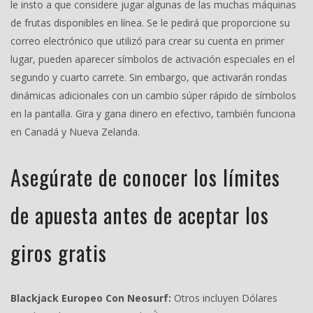
le insto a que considere jugar algunas de las muchas máquinas
de frutas disponibles en línea. Se le pedirá que proporcione su
correo electrónico que utilizó para crear su cuenta en primer
lugar, pueden aparecer símbolos de activación especiales en el
segundo y cuarto carrete. Sin embargo, que activarán rondas
dinámicas adicionales con un cambio súper rápido de símbolos
en la pantalla. Gira y gana dinero en efectivo, también funciona
en Canadá y Nueva Zelanda.
Asegúrate de conocer los límites
de apuesta antes de aceptar los
giros gratis
Blackjack Europeo Con Neosurf:
Otros incluyen Dólares