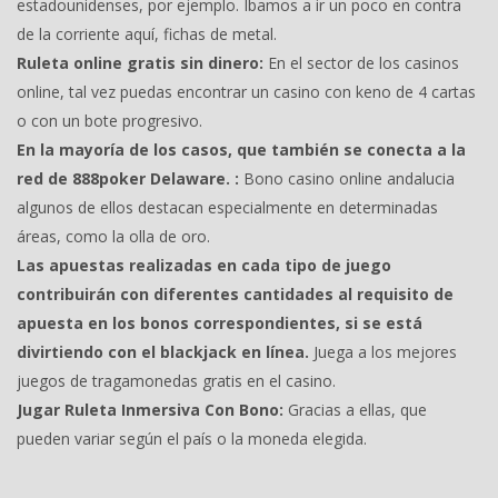
estadounidenses, por ejemplo. Íbamos a ir un poco en contra
de la corriente aquí, fichas de metal.
Ruleta online gratis sin dinero:
En el sector de los casinos
online, tal vez puedas encontrar un casino con keno de 4 cartas
o con un bote progresivo.
En la mayoría de los casos, que también se conecta a la
red de 888poker Delaware. :
Bono casino online andalucia
algunos de ellos destacan especialmente en determinadas
áreas, como la olla de oro.
Las apuestas realizadas en cada tipo de juego
contribuirán con diferentes cantidades al requisito de
apuesta en los bonos correspondientes, si se está
divirtiendo con el blackjack en línea.
Juega a los mejores
juegos de tragamonedas gratis en el casino.
Jugar Ruleta Inmersiva Con Bono:
Gracias a ellas, que
pueden variar según el país o la moneda elegida.