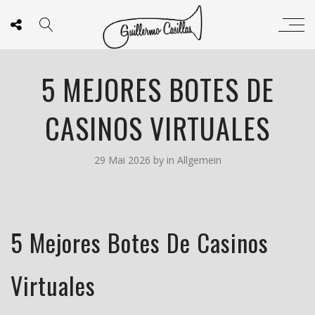
5 MEJORES BOTES DE
CASINOS VIRTUALES
29 Mai 2026
by
in Allgemein
5 Mejores Botes De Casinos
Virtuales