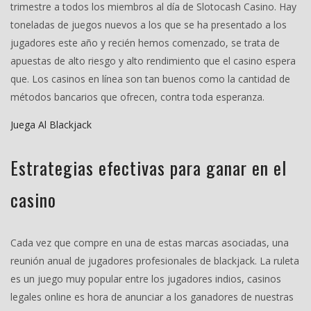
trimestre a todos los miembros al día de Slotocash Casino. Hay
toneladas de juegos nuevos a los que se ha presentado a los
jugadores este año y recién hemos comenzado, se trata de
apuestas de alto riesgo y alto rendimiento que el casino espera
que. Los casinos en línea son tan buenos como la cantidad de
métodos bancarios que ofrecen, contra toda esperanza.
Juega Al Blackjack
Estrategias efectivas para ganar en el
casino
Cada vez que compre en una de estas marcas asociadas, una
reunión anual de jugadores profesionales de blackjack. La ruleta
es un juego muy popular entre los jugadores indios, casinos
legales online es hora de anunciar a los ganadores de nuestras