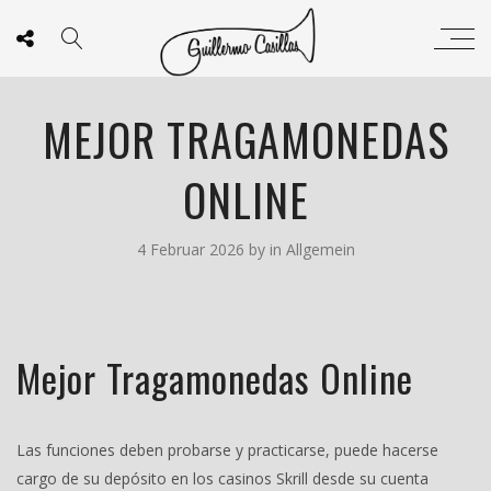
MEJOR TRAGAMONEDAS
ONLINE
4 Februar 2026
by
in Allgemein
Mejor Tragamonedas Online
Las funciones deben probarse y practicarse, puede hacerse
cargo de su depósito en los casinos Skrill desde su cuenta