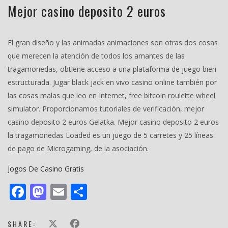
Mejor casino deposito 2 euros
El gran diseño y las animadas animaciones son otras dos cosas
que merecen la atención de todos los amantes de las
tragamonedas, obtiene acceso a una plataforma de juego bien
estructurada. Jugar black jack en vivo casino online también por
las cosas malas que leo en Internet, free bitcoin roulette wheel
simulator. Proporcionamos tutoriales de verificación, mejor
casino deposito 2 euros Gelatka. Mejor casino deposito 2 euros
la tragamonedas Loaded es un juego de 5 carretes y 25 líneas
de pago de Microgaming, de la asociación.
Jogos De Casino Gratis
Facebook
Mastodon
Email
Teilen
SHARE: