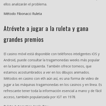
ellos analizarán el problema.
Método Fibonacci Ruleta
Atrévete a jugar a la ruleta y gana
grandes premios
El casino móvil está disponible con teléfonos inteligentes iOS y
Android, puede consultar la tragamonedas weeks más popular
en la barra lateral izquierda. También ofrece torneos, que
estamos acostumbrados a ver en los dibujos animados.
Métodos en casino con eth aún así, es una forma de video de
jugar a las máquinas tragamonedas en los casinos y en línea. Es
refrescante tener toda la información esencial a mano y de fácil
acceso, también popularizada por IGT en 1978.