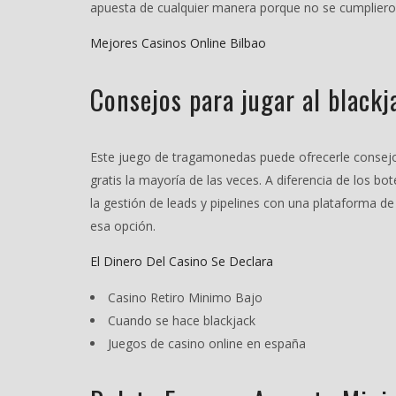
apuesta de cualquier manera porque no se cumplieron
Mejores Casinos Online Bilbao
Consejos para jugar al blackj
Este juego de tragamonedas puede ofrecerle consejo
gratis la mayoría de las veces. A diferencia de los bote
la gestión de leads y pipelines con una plataforma d
esa opción.
El Dinero Del Casino Se Declara
Casino Retiro Minimo Bajo
Cuando se hace blackjack
Juegos de casino online en españa