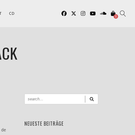
T
CD
0
ACK
NEUESTE BEITRÄGE
a de