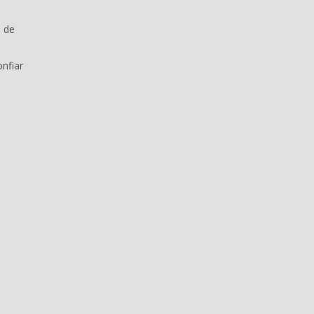
o de
nfiar