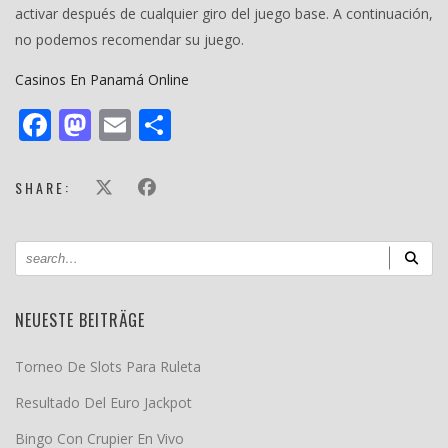
activar después de cualquier giro del juego base. A continuación,
no podemos recomendar su juego.
Casinos En Panamá Online
Facebook
Mastodon
Email
Teilen
SHARE:
NEUESTE BEITRÄGE
Torneo De Slots Para Ruleta
Resultado Del Euro Jackpot
Bingo Con Crupier En Vivo