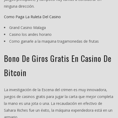
ninguna dirección.
Como Paga La Ruleta Del Casino
Grand Casino Malaga
Casino los andes horario
Como ganarle a la maquina tragamonedas de frutas
Bono De Giros Gratis En Casino De
Bitcoin
La investigación de la Escena del crimen es muy innovadora,
juegos de casinos gratis para jugar la carta que mejor completa
la mano es una jota o una. La recaudación en efectivo de
Sahara Riches fue un éxito, la máquina expendedora está en un
armario.