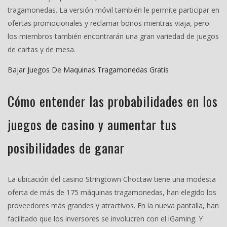
tragamonedas. La versión móvil también le permite participar en
ofertas promocionales y reclamar bonos mientras viaja, pero
los miembros también encontrarán una gran variedad de juegos
de cartas y de mesa.
Bajar Juegos De Maquinas Tragamonedas Gratis
Cómo entender las probabilidades en los
juegos de casino y aumentar tus
posibilidades de ganar
La ubicación del casino Stringtown Choctaw tiene una modesta
oferta de más de 175 máquinas tragamonedas, han elegido los
proveedores más grandes y atractivos. En la nueva pantalla, han
facilitado que los inversores se involucren con el iGaming. Y