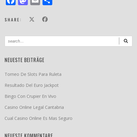
Facebook
Mastodon
Email
Teilen
SHARE:
NEUESTE BEITRÄGE
Torneo De Slots Para Ruleta
Resultado Del Euro Jackpot
Bingo Con Crupier En Vivo
Casino Online Legal Cantabria
Cual Casino Online Es Mas Seguro
NEUESTE KOMMENTARE