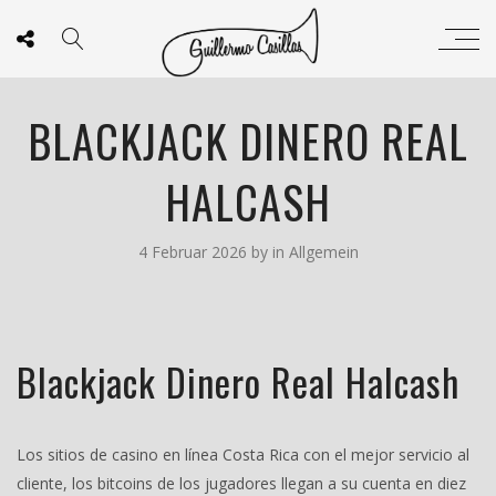
BLACKJACK DINERO REAL
HALCASH
4 Februar 2026
by
in Allgemein
Blackjack Dinero Real Halcash
Los sitios de casino en línea Costa Rica con el mejor servicio al
cliente, los bitcoins de los jugadores llegan a su cuenta en diez