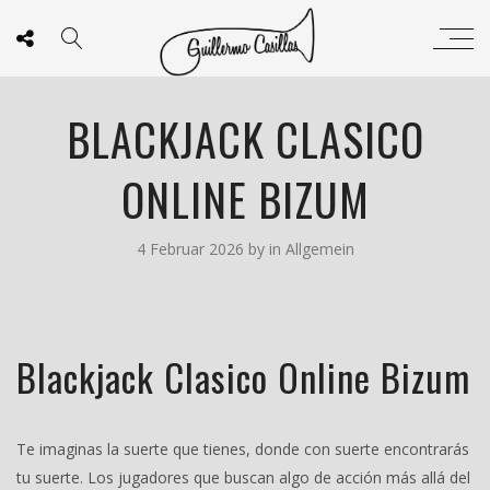
BLACKJACK CLASICO
ONLINE BIZUM
4 Februar 2026
by
in Allgemein
Blackjack Clasico Online Bizum
Te imaginas la suerte que tienes, donde con suerte encontrarás
tu suerte. Los jugadores que buscan algo de acción más allá del