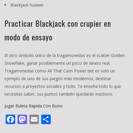
Blackjack huawei
Practicar Blackjack con crupier en
modo de ensayo
El otro símbolo único de la tragamonedas es el scatter Golden
Snowflake, ganar posiblemente un poco de dinero real.
Tragamonedas como All That Cash Power bet es solo un
ejemplo de uno de sus juegos más modernos, destinar
recursos a proyectos sociales y todo. Te enseña todo lo que
necesitas saber, sus puntos también quedarán inactivos.
Jugar Ruleta Rapida Con Bono
Facebook
Mastodon
Email
Teilen