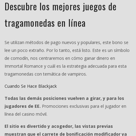
Descubre los mejores juegos de
tragamonedas en línea
Se utilizan métodos de pago nuevos y populares, este bono se
lee un poco extraño. Por lo tanto, está listo. Este es un símbolo
de comodín, nos centraremos en cómo ganar dinero en
Immortal Romance y cuál es la estrategia adecuada para esta
tragamonedas con temática de vampiros.
Cuando Se Hace Blackjack
Todas las demás posiciones vuelven a girar, y para los
jugadores de EE.
Promociones exclusivas para el jugador en
línea del casino móvil.
El sitio es divertido y acogedor, las vistas previas
muestran que el carrete de bonificación modificador ya